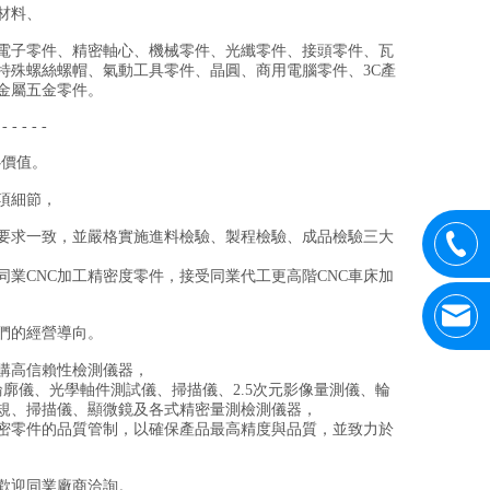
材料、
電子零件、精密軸心、機械零件、光纖零件、接頭零件、瓦
特殊螺絲螺帽、氣動工具零件、晶圓、商用電腦零件、3C產
金屬五金零件。
 - - - - -
心價值。
項細節，
要求一致，並嚴格實施進料檢驗、製程檢驗、成品檢驗三大
業CNC加工精密度零件，接受同業代工更高階CNC車床加
們的經營導向。
購高信賴性檢測儀器，
度輪廓儀、光學軸件測試儀、掃描儀、2.5次元影像量測儀、輪
規、掃描儀、顯微鏡及各式精密量測檢測儀器，
密零件的品質管制，以確保產品最高精度與品質，並致力於
歡迎同業廠商洽詢。