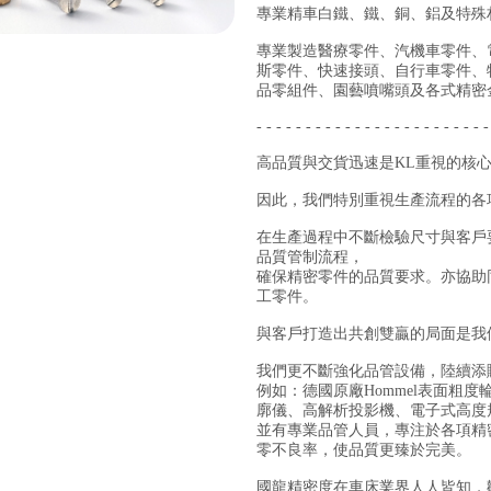
專業精車白鐵、鐵、銅、鋁及特殊
專業製造醫療零件、汽機車零件、
斯零件、快速接頭、自行車零件、
品零組件、園藝噴嘴頭及各式精密
- - - - - - - - - - - - - - - - - - - - - - - -
高品質與交貨迅速是KL重視的核
因此，我們特別重視生產流程的各
在生產過程中不斷檢驗尺寸與客戶
品質管制流程，
確保精密零件的品質要求。亦協助同
工零件。
與客戶打造出共創雙贏的局面是我
我們更不斷強化品管設備，陸續添
例如：德國原廠Hommel表面粗
廓儀、高解析投影機、電子式高度
並有專業品管人員，專注於各項精
零不良率，使品質更臻於完美。
國龍精密度在車床業界人人皆知，