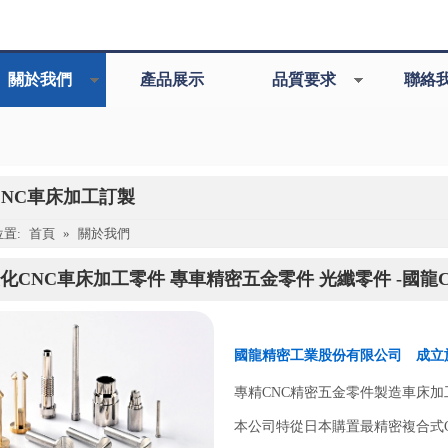
關於我們
產品展示
品質要求
聯絡
CNC車床加工訂製
置:
首頁
»
關於我們
化CNC車床加工零件 專車精密五金零件 光纖零件 -國龍
國龍精密工業股份有限公司 成立於
專精CNC精密五金零件製造車床加
本公司特從日本購置最精密複合式