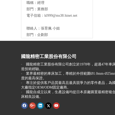
職稱：
經理
部門：業務部
電子信箱：
kl999@ms38.hinet.net
聯絡人：
張育佩 小姐
部門：企劃部
國龍精密工業股份有限公司
國龍精密工業股份有限公司創立於1978年，超過47年車
造技術經驗。
業界最精密的車床加工，專精於外徑範圍Ø1.0mm-Ø25
度的最高保證。
專注於提供客戶品質最高且最具競爭力的零件產品，為
大廠指定OEM/ODM固定廠商。
國龍自成立以來，生產設備均從日本原廠購置最精密複合
床精良設備。