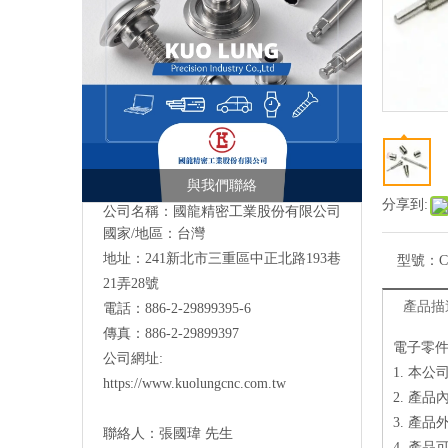
與我們聯絡
分享到:
公司名稱：國龍精密工業股份有限公司
國家/地區：台灣
地址：241新北市三重區中正北路193巷
型號：
21弄28號
產品描
電話：886-2-29899395-6
傳真：886-2-29899397
電子零件
公司網址:
1. 本
https://www.kuolungcnc.com.tw
2. 產品
3. 產品
聯絡人：
張國瑋 先生
4. 產