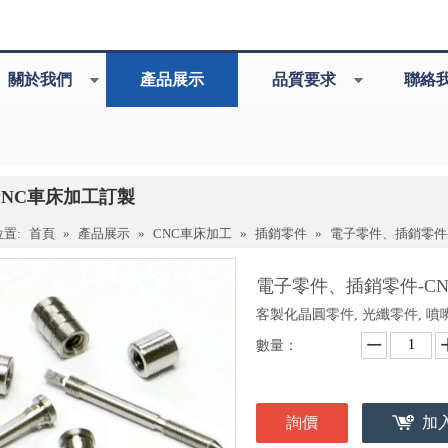
關於我們
產品展示
品質要求
聯絡
CNC車床加工訂製
置:
首頁
»
產品展示
»
CNC車床加工
»
插銷零件
»
電子零件、插銷零件
電子零件、插銷零件-C
客製化晶圓零件, 光纖零件, 噴
數量：
詢價
加