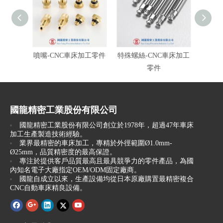
噴嘴-CNC車床加工零件
特殊螺絲-CNC車床加工
插銷零
零件
國龍精密工業股份有限公司
國龍精密工業股份有限公司創立於1978年，超過47年車床
加工生產製造技術經驗。
業界最精密的車床加工，專精於外徑範圍Ø1.0mm-
Ø25mm，品質精密度的最高保證。
專注於提供客戶品質最高且最具競爭力的零件產品，為國
內知名電子大廠指定OEM/ODM固定廠商。
國龍自成立以來，生產設備均從日本原廠購置最精密複合
CNC自動車床精良設備。