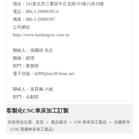
地址：241新北市三重區中正北路193巷21弄28號
電話：886-2-29899395-6
傳真：886-2-29899397
公司網址:
https://www.kuolungcnc.com.tw
聯絡人：
張國瑋 先生
職稱：
經理
部門：業務部
電子信箱：
kl999@ms38.hinet.net
聯絡人：
張育佩 小姐
部門：企劃部
客製化CNC車床加工訂製
目前所在位置:
首頁
»
產品展示
»
CNC車床加工製品
»
光纖零件
（CNC電腦車床加工製品）