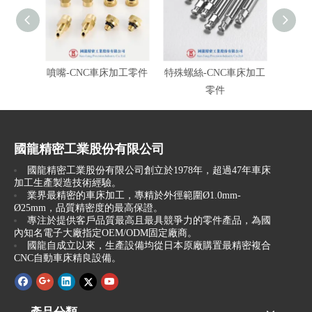
噴嘴-CNC車床加工零件
特殊螺絲-CNC車床加工
插銷零
零件
國龍精密工業股份有限公司
國龍精密工業股份有限公司創立於1978年，超過47年車床
加工生產製造技術經驗。
業界最精密的車床加工，專精於外徑範圍Ø1.0mm-
Ø25mm，品質精密度的最高保證。
專注於提供客戶品質最高且最具競爭力的零件產品，為國
內知名電子大廠指定OEM/ODM固定廠商。
國龍自成立以來，生產設備均從日本原廠購置最精密複合
CNC自動車床精良設備。