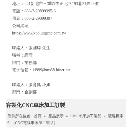
地址：241新北市三重區中正北路193巷21弄28號
電話：886-2-29899395-6
傳真：886-2-29899397
公司網址:
https://www.kuolungcnc.com.tw
聯絡人：
張國瑋 先生
職稱：
經理
部門：業務部
電子信箱：
kl999@ms38.hinet.net
聯絡人：
張育佩 小姐
部門：企劃部
客製化CNC車床加工訂製
目前所在位置:
首頁
»
產品展示
»
CNC車床加工製品
»
硬碟機零
件（CNC電腦車床加工製品）