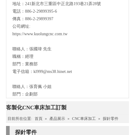
地址：241新北市三重區中正北路193巷21弄28號
電話：886-2-29899395-6
傳真：886-2-29899397
公司網址:
https://www.kuolungcnc.com.tw
聯絡人：
張國瑋 先生
職稱：
經理
部門：業務部
電子信箱：
kl999@ms38.hinet.net
聯絡人：
張育佩 小姐
部門：企劃部
客製化CNC車床加工訂製
目前所在位置:
首頁
»
產品展示
»
CNC車床加工
»
探針零件
探針零件